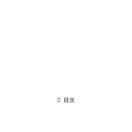
そして戒名も位牌も無いけれども
まあ、いいんだろうか？どうだろうか？
って言ってずっと
心の中がモヤモヤ
モヤモヤしておられる方
割とおられるんですね
その理由はまず
目次